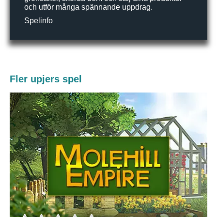
och utför många spännande uppdrag.
Spelinfo
Fler upjers spel