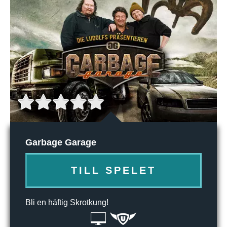
Garbage Garage
TILL SPELET
Bli en häftig Skrotkung!