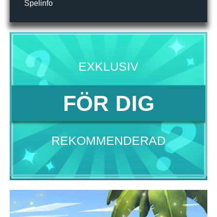
Spelinfo
EXKLUSIV
FÖR DIG
REKOMMENDERAD