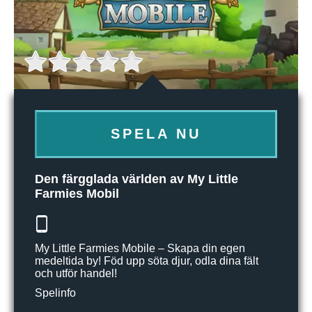
SPELA NU
Den färgglada världen av My Little
Farmies Mobil
My Little Farmies Mobile – Skapa din egen
medeltida by! Föd upp söta djur, odla dina fält
och utför handel!
Spelinfo