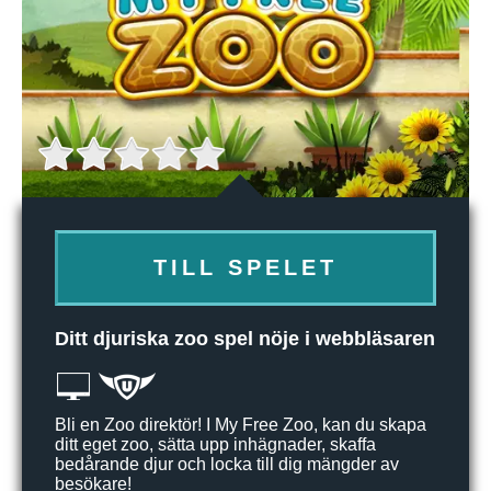
TILL SPELET
Ditt djuriska zoo spel nöje i webbläsaren
Bli en Zoo direktör! I My Free Zoo, kan du skapa
ditt eget zoo, sätta upp inhägnader, skaffa
bedårande djur och locka till dig mängder av
besökare!