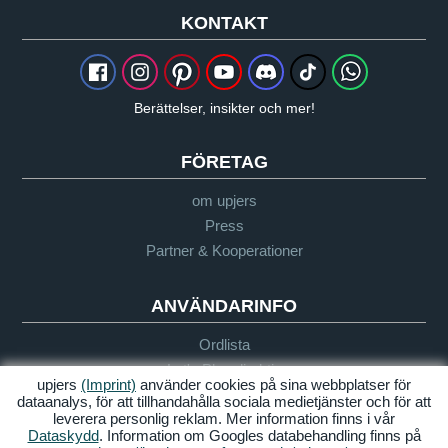
KONTAKT
Berättelser, insikter och mer!
FÖRETAG
om upjers
Press
Partner & Kooperationer
ANVÄNDARINFO
Ordlista
Let's Play direktiv
upjers
(Imprint)
använder cookies på sina webbplatser för
Support
dataanalys, för att tillhandahålla sociala medietjänster och för att
leverera personlig reklam. Mer information finns i vår
Dataskydd
. Information om Googles databehandling finns på