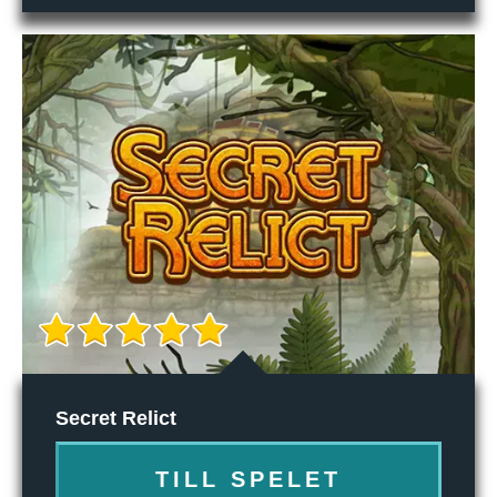
Secret Relict
TILL SPELET