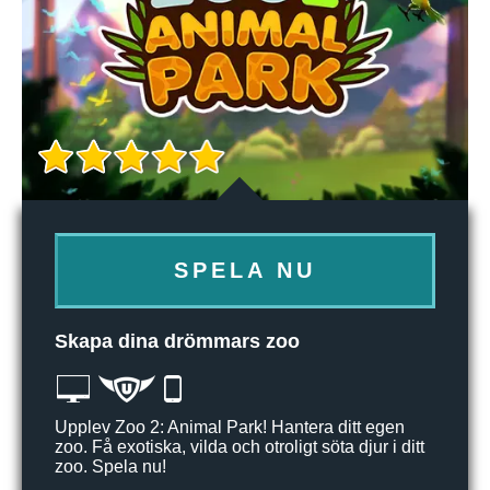
SPELA NU
Skapa dina drömmars zoo
Upplev Zoo 2: Animal Park! Hantera ditt egen
zoo. Få exotiska, vilda och otroligt söta djur i ditt
zoo. Spela nu!