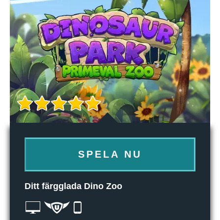
SPELA NU
Ditt färgglada Dino Zoo