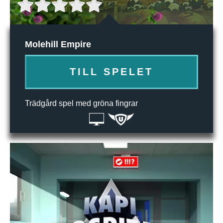
Molehill Empire
TILL SPELET
Trädgård spel med gröna fingrar