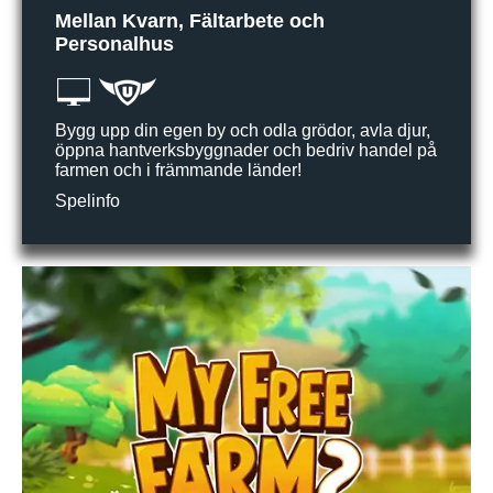
Mellan Kvarn, Fältarbete och
Personalhus
Bygg upp din egen by och odla grödor, avla djur,
öppna hantverksbyggnader och bedriv handel på
farmen och i främmande länder!
Spelinfo