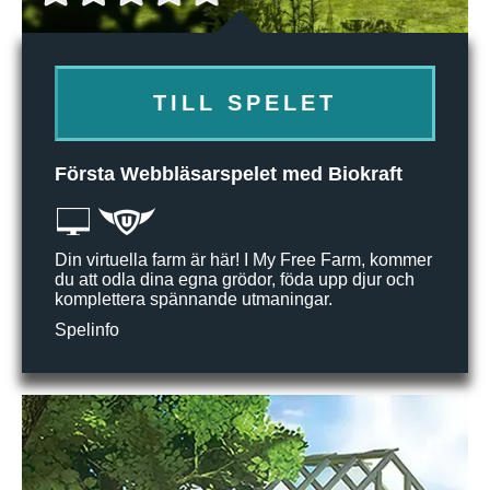
TILL SPELET
Första Webbläsarspelet med Biokraft
Din virtuella farm är här! I My Free Farm, kommer
du att odla dina egna grödor, föda upp djur och
komplettera spännande utmaningar.
Spelinfo