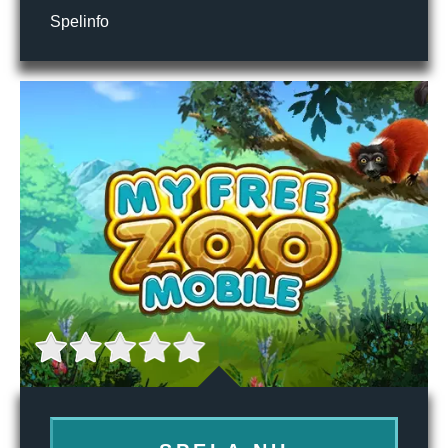
Spelinfo