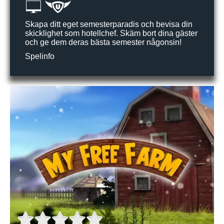
Skapa ditt eget semesterparadis och bevisa din
skicklighet som hotellchef. Skäm bort dina gäster
och ge dem deras bästa semester någonsin!
Spelinfo