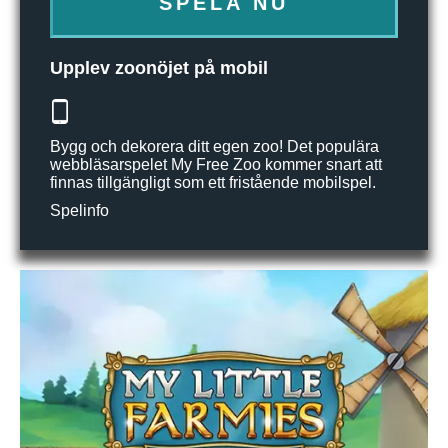
SPELA NU
Upplev zoonöjet på mobil
Bygg och dekorera ditt egen zoo! Det populära
webbläsarspelet My Free Zoo kommer snart att
finnas tillgängligt som ett fristående mobilspel.
Spelinfo