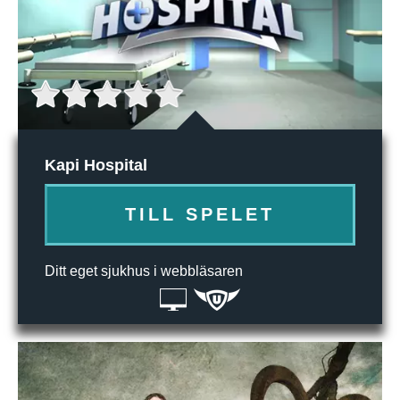
Kapi Hospital
TILL SPELET
Ditt eget sjukhus i webbläsaren