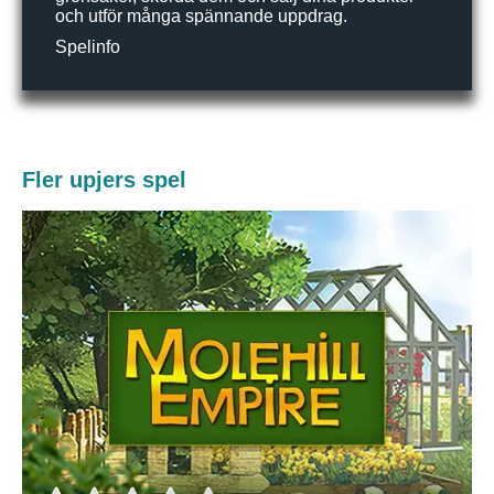
och utför många spännande uppdrag.
Spelinfo
Fler upjers spel