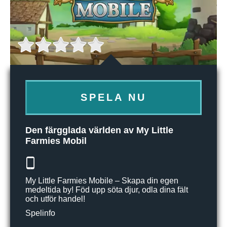
SPELA NU
Den färgglada världen av My Little
Farmies Mobil
My Little Farmies Mobile – Skapa din egen
medeltida by! Föd upp söta djur, odla dina fält
och utför handel!
Spelinfo