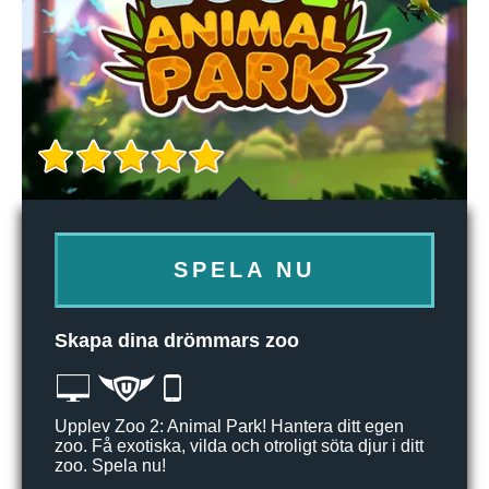
SPELA NU
Skapa dina drömmars zoo
Upplev Zoo 2: Animal Park! Hantera ditt egen
zoo. Få exotiska, vilda och otroligt söta djur i ditt
zoo. Spela nu!