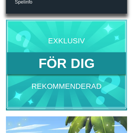
Spelinfo
EXKLUSIV
FÖR DIG
REKOMMENDERAD