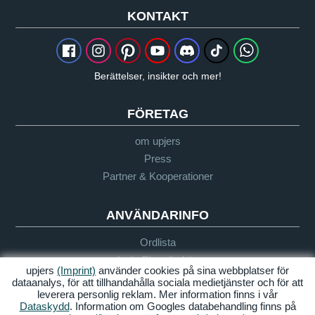
KONTAKT
Berättelser, insikter och mer!
FÖRETAG
om upjers
Press
Partner & Kooperationer
ANVÄNDARINFO
Ordlista
Let's Play direktiv
upjers
(Imprint)
använder cookies på sina webbplatser för
Support
dataanalys, för att tillhandahålla sociala medietjänster och för att
leverera personlig reklam. Mer information finns i vår
Dataskydd
. Information om Googles databehandling finns på