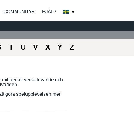
COMMUNITY
HJÄLP
S
T
U
V
X
Y
Z
r miljöer att verka levande och
lvärlden.
r att göra spelupplevelsen mer