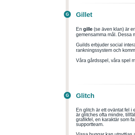
Gillet
G
En
gille
(se även klan) är en
gemensamma mål. Dessa mål k
Guilds erbjuder social inter
rankningssystem och kommu
Våra gårdsspel, våra spel m
Glitch
G
En glitch är ett oväntat fel i 
är glitches ofta mindre, til
grafikfel, en karaktär som f
supportteam.
Vissa buggar kan utnyttjas av