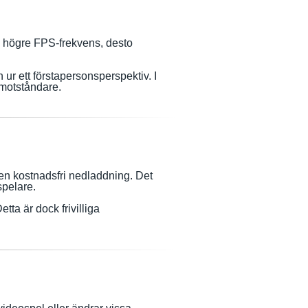
u högre FPS-frekvens, desto
ur ett förstapersonsperspektiv. I
 motståndare.
r en kostnadsfri nedladdning. Det
spelare.
tta är dock frivilliga