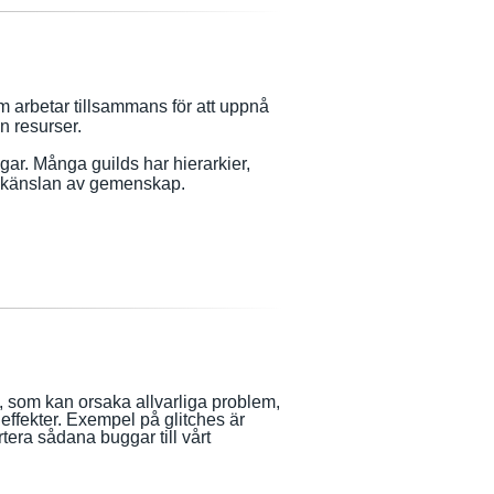
m arbetar tillsammans för att uppnå
n resurser.
ngar. Många guilds har hierarkier,
 känslan av gemenskap.
gs, som kan orsaka allvarliga problem,
 effekter. Exempel på glitches är
tera sådana buggar till vårt