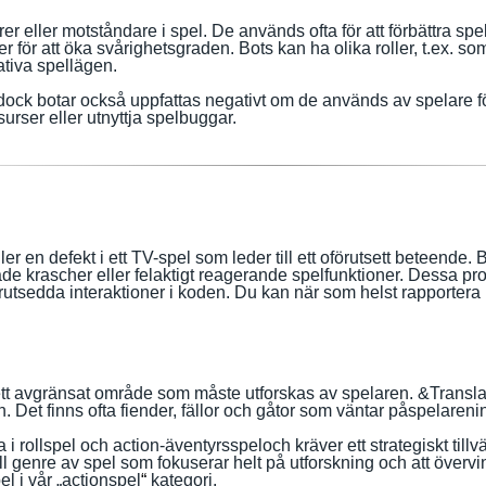
rer eller motståndare i spel. De används ofta för att förbättra s
ler för att öka svårighetsgraden. Bots kan ha olika roller, t.ex. s
ativa spellägen.
 dock botar också uppfattas negativt om de används av spelare fö
surser eller utnyttja spelbuggar.
ler en defekt i ett TV-spel som leder till ett oförutsett beteende. 
ade krascher eller felaktigt reagerande spelfunktioner. Dessa pr
utsedda interaktioner i koden. Du kan när som helst rapportera bug
ett avgränsat område som måste utforskas av spelaren.
&Transla
n
.
Det finns ofta
fiender, fällor och gåtor som väntar på
spelaren
i
 i rollspel och action-äventyrsspel
och
kräver ett strategiskt til
ll genre av spel som fokuserar helt på utforskning och att överv
l i vår „actionspel
“
kategori.