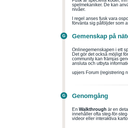
Fusk är speciella koder, inm
spelmekaniker. De kan använ
nivåer.
I regel anses fusk vara
ospo
förvänta sig påföljder som 
Gemenskap på nät
G
Onlinegemenskapen i ett spel
Det gör det också möjligt för
community kan främjas genom
ansluta och utbyta informat
upjers Forum (registrerin
Genomgång
G
En
Walkthrough
är en deta
innehåller ofta steg-för-steg
videor eller interaktiva kart