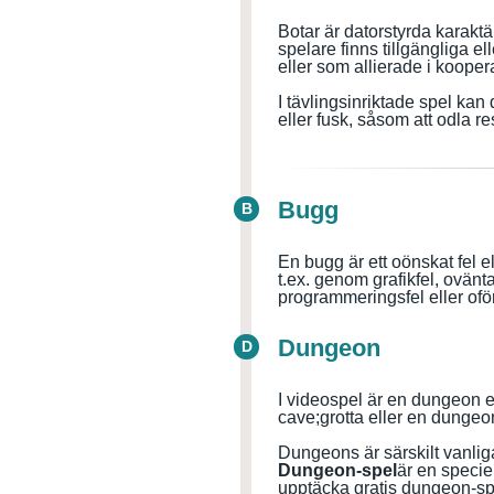
Botar är datorstyrda karaktä
spelare finns tillgängliga el
eller som allierade i kooper
I tävlingsinriktade spel kan
eller fusk, såsom att odla re
Bugg
B
En bugg är ett oönskat fel el
t.ex. genom grafikfel, ovänt
programmeringsfel eller oför
Dungeon
D
I videospel är en dungeon 
cave
;grotta
eller en
dungeo
Dungeons är särskilt vanliga
Dungeon-spel
är en specie
upptäcka gratis dungeon-spe