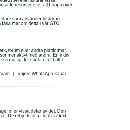
videospel eller ändrar vissa
nsade resurser eller att hoppa över
 Spelare som använder fusk kan
 läsa mer om detta i vår GTC.
rk, forum eller andra plattformar.
elser mer aktivt med andra. En aktiv
å möjligt för spelare att bättre
tagram | upjers WhatsApp-kanal
pel eller vissa delar av det. Den
ål. De erbjuds ofta i form av text,