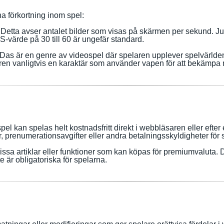
na förkortning inom spel:
etta avser antalet bilder som visas på skärmen per sekund. J
S-värde på 30 till 60 är ungefär standard.
D
a
s är en genre av videospel där spelaren upplever spelvärlden 
ren vanligtvis en karaktär som använder vapen för att bekämpa
 spel kan spelas helt kostnadsfritt direkt i webbläsaren eller efte
, prenumerationsavgifter eller andra betalningsskyldigheter för 
issa artiklar eller funktioner som kan köpas för premiumvaluta. De
 är obligatoriska för spelarna.