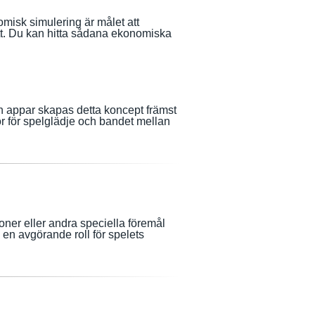
misk simulering är målet att
ätt. Du kan hitta sådana ekonomiska
ch appar skapas detta koncept främst
r för spelglädje och bandet mellan
ioner eller andra speciella föremål
a en avgörande roll för spelets