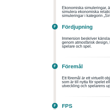
Ekonomiska simuleringar, äv
simulera ekonomiska relatio
simuleringar i kategorin „
Fördjupning
F
Immersion beskriver känslan 
genom atmosfärisk design, 
spelare och spel.
Föremål
F
Ett föremål är ett virtuellt
som är till nytta för spelet 
utveckling och spelarens u
FPS
F