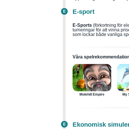
E-sport
E
E-Sports
(förkortning för el
turneringar för att vinna pr
som lockar både vanliga spe
Våra spelrekommendation
Molehill Empire
My 
Ekonomisk simule
E