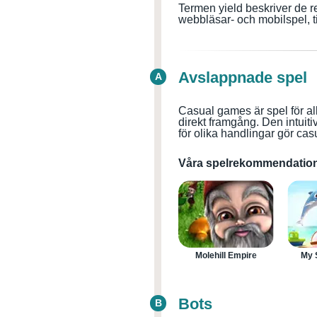
Termen yield beskriver de re
webbläsar- och mobilspel, t
Avslappnade spel
A
Casual games är spel för al
direkt framgång. Den intuit
för olika handlingar gör c
Våra spelrekommendation
Molehill Empire
My 
Bots
B