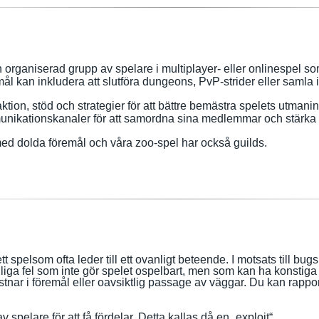
 organiserad grupp av spelare i multiplayer- eller onlinespel so
an inkludera att slutföra dungeons, PvP-strider eller samla i
aktion, stöd och strategier för att bättre bemästra spelets utmani
nikationskanaler för att samordna sina medlemmar och stärka
ed dolda föremål och våra zoo-spel har också guilds.
ett
spel
som ofta leder till ett ovanligt beteende. I motsats till bu
lfälliga fel som inte gör spelet ospelbart, men som kan ha konstiga
astnar i föremål eller oavsiktlig passage av väggar.
Du kan rappor
 spelare för att få fördelar. Detta kallas då en „exploit“.