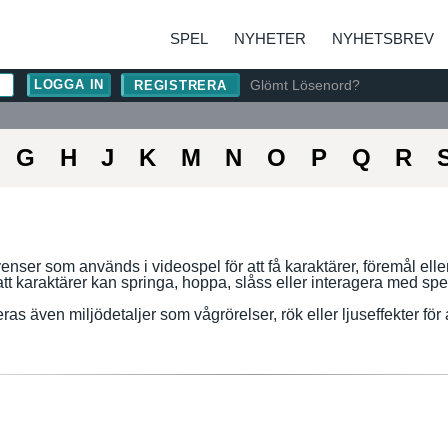
SPEL
NYHETER
NYHETSBREV
Glömt Lösenord?
REGISTRERA
G
H
J
K
M
N
O
P
Q
R
enser som används i videospel för att få karaktärer, föremål elle
 att karaktärer kan springa, hoppa, slåss eller interagera med spe
as även miljödetaljer som vågrörelser, rök eller ljuseffekter fö