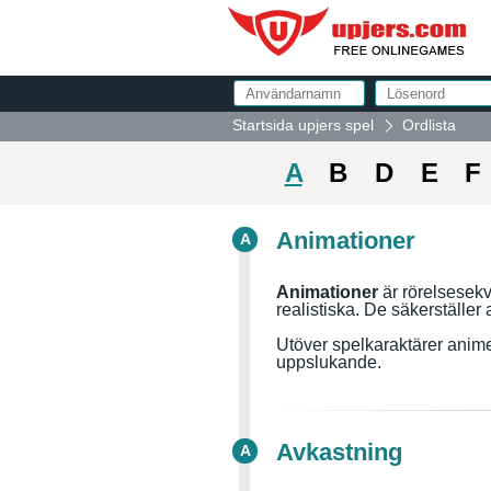
Startsida upjers spel
Ordlista
A
B
D
E
F
Animationer
A
Animationer
är rörelsesekv
realistiska. De säkerställer
Utöver spelkaraktärer animer
uppslukande.
Avkastning
A