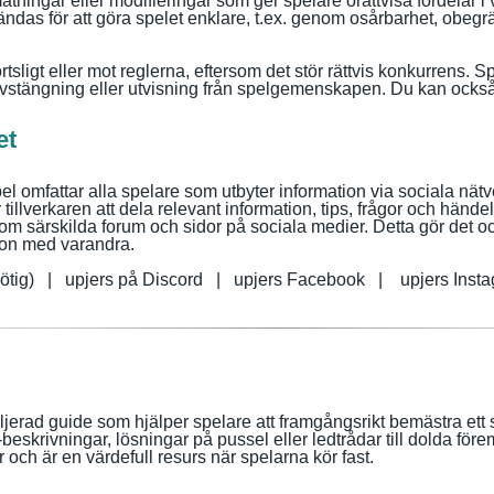
atningar eller modifieringar som ger spelare orättvisa fördelar i 
das för att göra spelet enklare, t.ex. genom osårbarhet, obegrä
rtsligt eller mot reglerna, eftersom det stör rättvis konkurrens.
avstängning eller utvisning från spelgemenskapen.
Du kan också
et
 omfattar alla spelare som utbyter information via sociala nätve
 tillverkaren att dela relevant information, tips, frågor och händ
 särskilda forum och sidor på sociala medier. Detta gör det ocks
ion med varandra.
g nötig) | upjers på Discord | upjers Facebook | upjers Ins
ljerad guide som hjälper spelare att framgångsrikt bemästra ett s
-beskrivningar, lösningar på pussel eller ledtrådar till dolda förem
or och är en värdefull resurs när spelarna kör fast.