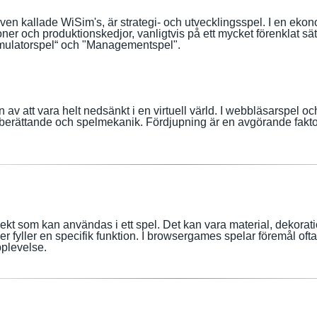
en kallade WiSim's, är strategi- och utvecklingsspel. I en ekono
ner och produktionskedjor, vanligtvis på ett mycket förenklat s
Simulatorspel“ och "Managementspel".
av att vara helt nedsänkt i en virtuell värld. I webbläsarspel o
berättande och spelmekanik. Fördjupning är en avgörande fakto
 objekt som kan användas i ett spel. Det kan vara material, dekorat
eller fyller en specifik funktion. I browsergames spelar föremål oft
pplevelse.