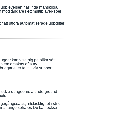
pelupplevelsen när inga mänskliga
om motståndare i ett multiplayer-spel
r att utföra automatiserade uppgifter
Buggar kan visa sig på olika sätt,
oblem orsakas ofta av
gar eller fel till vår support.
ted, a
dungeon
is a
underground
nuti
.
lvägagångssätt
samt
skicklighet i strid.
inna fängelsehålor.
Du kan också