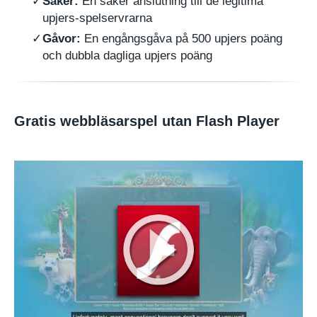
Säker:
En säker anslutning till de legitima
upjers-spelservrarna
Gåvor:
En engångsgåva på 500 upjers poäng
och dubbla dagliga upjers poäng
Gratis webbläsarspel utan Flash Player