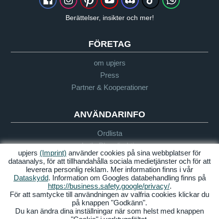
Berättelser, insikter och mer!
FÖRETAG
om upjers
Press
Partner & Kooperationer
ANVÄNDARINFO
Ordlista
Let's Play direktiv
upjers
(Imprint)
använder cookies på sina webbplatser för
Support
dataanalys, för att tillhandahålla sociala medietjänster och för att
leverera personlig reklam. Mer information finns i vår
Dataskydd
. Information om Googles databehandling finns på
https://business.safety.google/privacy/
.
Imprint
Integritetspolicy
Villkor
Tillgänglighet
För att samtycke till användningen av valfria cookies klickar du
på knappen "Godkänn".
Hantera Cookies
Du kan ändra dina inställningar när som helst med knappen