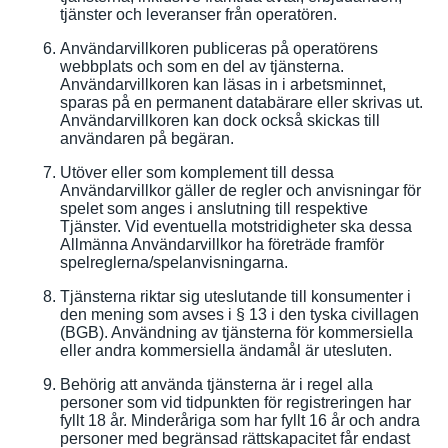
tjänster och leveranser från operatören.
Användarvillkoren publiceras på operatörens
webbplats och som en del av tjänsterna.
Användarvillkoren kan läsas in i arbetsminnet,
sparas på en permanent databärare eller skrivas ut.
Användarvillkoren kan dock också skickas till
användaren på begäran.
Utöver eller som komplement till dessa
Användarvillkor gäller de regler och anvisningar för
spelet som anges i anslutning till respektive
Tjänster. Vid eventuella motstridigheter ska dessa
Allmänna Användarvillkor ha företräde framför
spelreglerna/spelanvisningarna.
Tjänsterna riktar sig uteslutande till konsumenter i
den mening som avses i § 13 i den tyska civillagen
(BGB). Användning av tjänsterna för kommersiella
eller andra kommersiella ändamål är utesluten.
Behörig att använda tjänsterna är i regel alla
personer som vid tidpunkten för registreringen har
fyllt 18 år. Minderåriga som har fyllt 16 år och andra
personer med begränsad rättskapacitet får endast