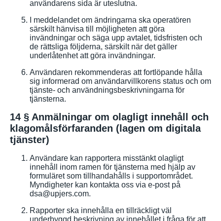
användarens sida är uteslutna.
I meddelandet om ändringarna ska operatören
särskilt hänvisa till möjligheten att göra
invändningar och säga upp avtalet, tidsfristen och
de rättsliga följderna, särskilt när det gäller
underlåtenhet att göra invändningar.
Användaren rekommenderas att fortlöpande hålla
sig informerad om användarvillkorens status och om
tjänste- och användningsbeskrivningarna för
tjänsterna.
14 § Anmälningar om olagligt innehåll och
klagomålsförfaranden (lagen om digitala
tjänster)
Användare kan rapportera misstänkt olagligt
innehåll inom ramen för tjänsterna med hjälp av
formuläret som tillhandahålls i supportområdet.
Myndigheter kan kontakta oss via e-post på
dsa@upjers.com.
Rapporter ska innehålla en tillräckligt väl
underbyggd beskrivning av innehållet i fråga för att