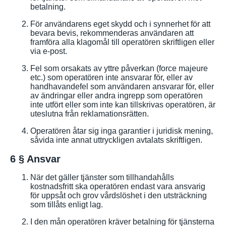
betalning.
För användarens eget skydd och i synnerhet för att
bevara bevis, rekommenderas användaren att
framföra alla klagomål till operatören skriftligen eller
via e-post.
Fel som orsakats av yttre påverkan (force majeure
etc.) som operatören inte ansvarar för, eller av
handhavandefel som användaren ansvarar för, eller
av ändringar eller andra ingrepp som operatören
inte utfört eller som inte kan tillskrivas operatören, är
uteslutna från reklamationsrätten.
Operatören åtar sig inga garantier i juridisk mening,
såvida inte annat uttryckligen avtalats skriftligen.
6 § Ansvar
När det gäller tjänster som tillhandahålls
kostnadsfritt ska operatören endast vara ansvarig
för uppsåt och grov vårdslöshet i den utsträckning
som tillåts enligt lag.
I den mån operatören kräver betalning för tjänsterna