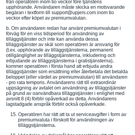
från operatören inom tio veckor före tjänstens
upphörande. Användaren måste skicka en motsvarande
begäran i textform till support@upjers.com inom tio
veckor efter köpet av premiumvalutan.
b. Om användaren redan har använt premiumvalutan i
förväg för en viss tidsperiod för användning av
tilläggstjänster och inte kan använda dessa
tilläggstjänster av skäl som operatören är ansvarig för
(t.ex. upphörande av tilläggstjänsterna, permanent
otillgänglighet av tilläggstjänsterna, inkludering och
erbjudande av tilläggstjänsterna i gratistjänsterna),
kommer operatören i första hand att erbjuda andra
tilläggstjänster som ersättning eller återbetala det betalda
beloppet (eller värdet av premiumvalutan) till användaren
- pro rata temporis. Användarens rätt till extraordinär
uppsägning av avtalet om användning av tilläggstjänster
på grund av oanvändbara tilläggstjänster i enlighet med
avsnitt 8 (4) förblir opåverkad av detta. Användarens
lagstadgade anspråk förblir också opåverkade.
Operatören har rätt att ta ut serviceavgifter i form av
premiumvaluta i förskott för användningen av
tilläggstjänsterna.