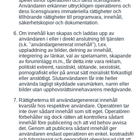
spelet tillhör operatören och dess licensgivare.
Användaren erkänner uttryckligen operatörens och
dess licensgivares immateriella rättigheter och
tillhörande rättigheter till programvara, innehåll,
säkerhetskopior och dokumentation.
Om innehåll kan skapas och laddas upp av
användaren i eller i direkt anslutning till tjänsten
(s.k. "användargenererat innehåll"), t.ex.
uppladdning av bilder, delning av innehåll,
integrering av länkar, val av spelarnamn, skapande
av foruminlägg m.m., får detta inte vara reklam,
politiskt extremt, rasistiskt, stötande, sexistiskt,
pornografiskt eller på annat sätt moraliskt förkastligt
eller anstötligt. Slutanvändaren får inte heller
använda lagligt skyddade varumärken, namn eller
bilder utan upphovsrättsinnehavarens medgivande.
Rättigheterna till användargenererat innehåll
kvarstår hos respektive användare. Operatören tar
inte över sådant innehåll som sitt eget. Operatören
förbehåller sig dock rätten att kontrollera sådant
innehåll före publicering och att vid behov avvisa
det. Genom att publicera sådant innehåll ger
användaren endast operatören en enkel, kostnadsfri
och tidsmässigt och geografiskt obegränsad rätt att