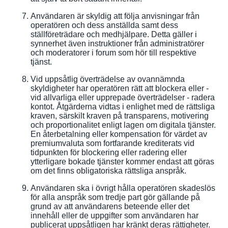
Användaren är skyldig att följa anvisningar från
operatören och dess anställda samt dess
ställföreträdare och medhjälpare. Detta gäller i
synnerhet även instruktioner från administratörer
och moderatorer i forum som hör till respektive
tjänst.
Vid uppsåtlig överträdelse av ovannämnda
skyldigheter har operatören rätt att blockera eller -
vid allvarliga eller upprepade överträdelser - radera
kontot. Åtgärderna vidtas i enlighet med de rättsliga
kraven, särskilt kraven på transparens, motivering
och proportionalitet enligt lagen om digitala tjänster.
En återbetalning eller kompensation för värdet av
premiumvaluta som fortfarande krediterats vid
tidpunkten för blockering eller radering eller
ytterligare bokade tjänster kommer endast att göras
om det finns obligatoriska rättsliga anspråk.
Användaren ska i övrigt hålla operatören skadeslös
för alla anspråk som tredje part gör gällande på
grund av att användarens beteende eller det
innehåll eller de uppgifter som användaren har
publicerat uppsåtligen har kränkt deras rättigheter.