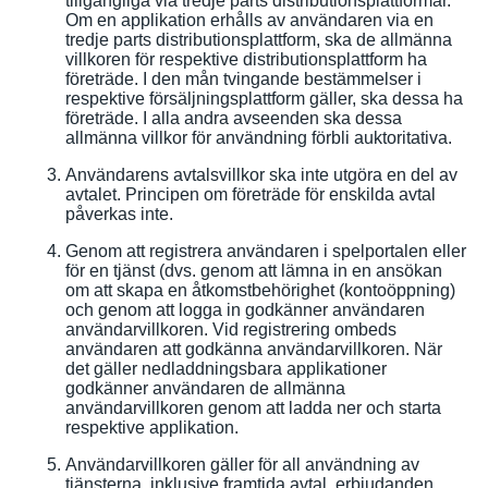
tillgängliga via tredje parts distributionsplattformar.
Om en applikation erhålls av användaren via en
tredje parts distributionsplattform, ska de allmänna
villkoren för respektive distributionsplattform ha
företräde. I den mån tvingande bestämmelser i
respektive försäljningsplattform gäller, ska dessa ha
företräde. I alla andra avseenden ska dessa
allmänna villkor för användning förbli auktoritativa.
Användarens avtalsvillkor ska inte utgöra en del av
avtalet. Principen om företräde för enskilda avtal
påverkas inte.
Genom att registrera användaren i spelportalen eller
för en tjänst (dvs. genom att lämna in en ansökan
om att skapa en åtkomstbehörighet (kontoöppning)
och genom att logga in godkänner användaren
användarvillkoren. Vid registrering ombeds
användaren att godkänna användarvillkoren. När
det gäller nedladdningsbara applikationer
godkänner användaren de allmänna
användarvillkoren genom att ladda ner och starta
respektive applikation.
Användarvillkoren gäller för all användning av
tjänsterna, inklusive framtida avtal, erbjudanden,