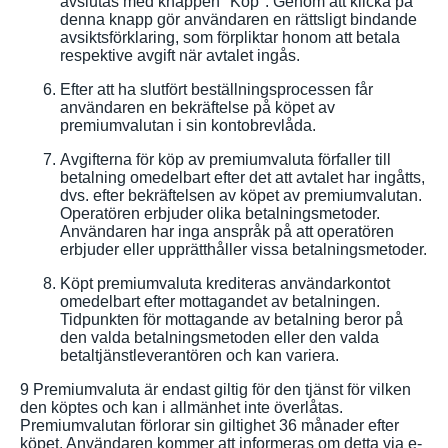
avslutas med knappen "Köp". Genom att klicka på
denna knapp gör användaren en rättsligt bindande
avsiktsförklaring, som förpliktar honom att betala
respektive avgift när avtalet ingås.
Efter att ha slutfört beställningsprocessen får
användaren en bekräftelse på köpet av
premiumvalutan i sin kontobrevlåda.
Avgifterna för köp av premiumvaluta förfaller till
betalning omedelbart efter det att avtalet har ingåtts,
dvs. efter bekräftelsen av köpet av premiumvalutan.
Operatören erbjuder olika betalningsmetoder.
Användaren har inga anspråk på att operatören
erbjuder eller upprätthåller vissa betalningsmetoder.
Köpt premiumvaluta krediteras användarkontot
omedelbart efter mottagandet av betalningen.
Tidpunkten för mottagande av betalning beror på
den valda betalningsmetoden eller den valda
betaltjänstleverantören och kan variera.
9 Premiumvaluta är endast giltig för den tjänst för vilken
den köptes och kan i allmänhet inte överlåtas.
Premiumvalutan förlorar sin giltighet 36 månader efter
köpet. Användaren kommer att informeras om detta via e-