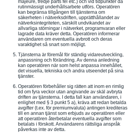
majeure, tredje parts fel etc.) och vid tidpunkter då
rutinmässigt underhållsarbete utförs. Operatören
kan begränsa tillgången till tjänsterna om
säkerheten i nätverksdriften, upprätthållandet av
nätverksintegriteten, särskilt undvikandet av
allvarliga störningar i nätverket, programvaran eller
lagrade data kräver detta. Operatören informerar
användaren om eventuella avbrott och deras
varaktighet så snart som möjligt.
Tjänsterna är föremål för ständig vidareutveckling,
anpassning och förändring. Av denna anledning
kan operatören när som helst anpassa innehållet,
det visuella, tekniska och andra utseendet på sina
tjänster.
Operatören förbehåller sig rätten att inom en rimlig
tid om fyra veckor utan angivande av skäl avbryta
driften av tjänsterna. I detta fall kan användaren, i
enlighet med § 3 punkt 5 a), kräva att redan betalda
avgifter (t.ex. för premiumvaluta) antingen krediteras
till en annan tjänst som erbjuds av operatören eller
att operatören återbetalar eventuella avgifter som
betalats i förskott. Användarens rättsliga anspråk
påverkas inte av detta.