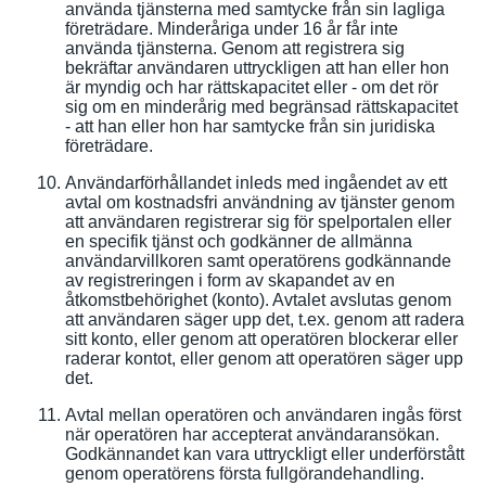
använda tjänsterna med samtycke från sin lagliga
företrädare. Minderåriga under 16 år får inte
använda tjänsterna. Genom att registrera sig
bekräftar användaren uttryckligen att han eller hon
är myndig och har rättskapacitet eller - om det rör
sig om en minderårig med begränsad rättskapacitet
- att han eller hon har samtycke från sin juridiska
företrädare.
Användarförhållandet inleds med ingåendet av ett
avtal om kostnadsfri användning av tjänster genom
att användaren registrerar sig för spelportalen eller
en specifik tjänst och godkänner de allmänna
användarvillkoren samt operatörens godkännande
av registreringen i form av skapandet av en
åtkomstbehörighet (konto). Avtalet avslutas genom
att användaren säger upp det, t.ex. genom att radera
sitt konto, eller genom att operatören blockerar eller
raderar kontot, eller genom att operatören säger upp
det.
Avtal mellan operatören och användaren ingås först
när operatören har accepterat användaransökan.
Godkännandet kan vara uttryckligt eller underförstått
genom operatörens första fullgörandehandling.