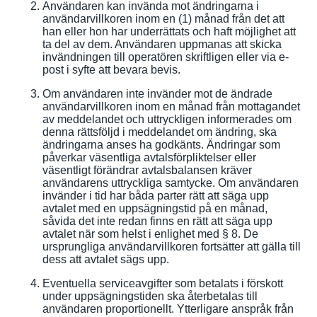
Användaren kan invända mot ändringarna i
användarvillkoren inom en (1) månad från det att
han eller hon har underrättats och haft möjlighet att
ta del av dem. Användaren uppmanas att skicka
invändningen till operatören skriftligen eller via e-
post i syfte att bevara bevis.
Om användaren inte invänder mot de ändrade
användarvillkoren inom en månad från mottagandet
av meddelandet och uttryckligen informerades om
denna rättsföljd i meddelandet om ändring, ska
ändringarna anses ha godkänts. Ändringar som
påverkar väsentliga avtalsförpliktelser eller
väsentligt förändrar avtalsbalansen kräver
användarens uttryckliga samtycke. Om användaren
invänder i tid har båda parter rätt att säga upp
avtalet med en uppsägningstid på en månad,
såvida det inte redan finns en rätt att säga upp
avtalet när som helst i enlighet med § 8. De
ursprungliga användarvillkoren fortsätter att gälla till
dess att avtalet sägs upp.
Eventuella serviceavgifter som betalats i förskott
under uppsägningstiden ska återbetalas till
användaren proportionellt. Ytterligare anspråk från