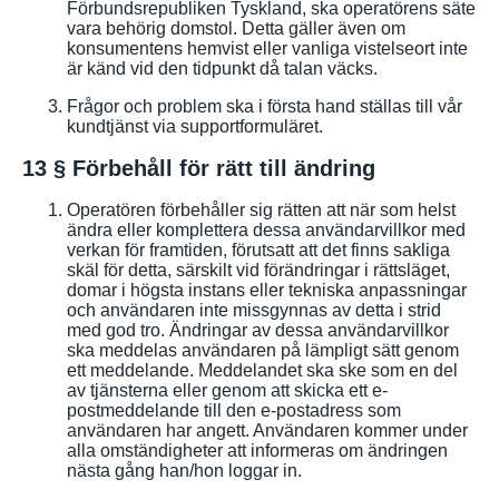
Förbundsrepubliken Tyskland, ska operatörens säte
vara behörig domstol. Detta gäller även om
konsumentens hemvist eller vanliga vistelseort inte
är känd vid den tidpunkt då talan väcks.
Frågor och problem ska i första hand ställas till vår
kundtjänst via supportformuläret.
13 § Förbehåll för rätt till ändring
Operatören förbehåller sig rätten att när som helst
ändra eller komplettera dessa användarvillkor med
verkan för framtiden, förutsatt att det finns sakliga
skäl för detta, särskilt vid förändringar i rättsläget,
domar i högsta instans eller tekniska anpassningar
och användaren inte missgynnas av detta i strid
med god tro. Ändringar av dessa användarvillkor
ska meddelas användaren på lämpligt sätt genom
ett meddelande. Meddelandet ska ske som en del
av tjänsterna eller genom att skicka ett e-
postmeddelande till den e-postadress som
användaren har angett. Användaren kommer under
alla omständigheter att informeras om ändringen
nästa gång han/hon loggar in.