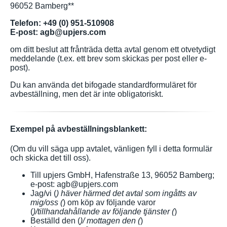
96052 Bamberg**
Telefon: +49 (0) 951-510908
E-post: agb@upjers.com
om ditt beslut att frånträda detta avtal genom ett otvetydigt
meddelande (t.ex. ett brev som skickas per post eller e-
post).
Du kan använda det bifogade standardformuläret för
avbeställning, men det är inte obligatoriskt.
Exempel på avbeställningsblankett:
(Om du vill säga upp avtalet, vänligen fyll i detta formulär
och skicka det till oss).
Till upjers GmbH, Hafenstraße 13, 96052 Bamberg;
e-post: agb@upjers.com
Jag/vi (
) häver härmed det avtal som ingåtts av
mig/oss (
) om köp av följande varor
(
)/tillhandahållande av följande tjänster (
)
Beställd den (
)/ mottagen den (
)