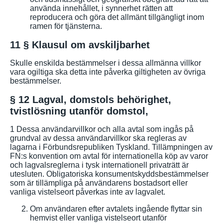
använda innehållet, i synnerhet rätten att
reproducera och göra det allmänt tillgängligt inom
ramen för tjänsterna.
11 § Klausul om avskiljbarhet
Skulle enskilda bestämmelser i dessa allmänna villkor
vara ogiltiga ska detta inte påverka giltigheten av övriga
bestämmelser.
§ 12 Lagval, domstols behörighet,
tvistlösning utanför domstol,
1 Dessa användarvillkor och alla avtal som ingås på
grundval av dessa användarvillkor ska regleras av
lagarna i Förbundsrepubliken Tyskland. Tillämpningen av
FN:s konvention om avtal för internationella köp av varor
och lagvalsreglerna i tysk internationell privaträtt är
utesluten. Obligatoriska konsumentskyddsbestämmelser
som är tillämpliga på användarens bostadsort eller
vanliga vistelseort påverkas inte av lagvalet.
Om användaren efter avtalets ingående flyttar sin
hemvist eller vanliga vistelseort utanför