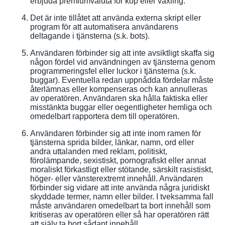
erbjuda premiumvaluta för köp eller växling.
Det är inte tillåtet att använda externa skript eller
program för att automatisera användarens
deltagande i tjänsterna (s.k. bots).
Användaren förbinder sig att inte avsiktligt skaffa sig
någon fördel vid användningen av tjänsterna genom
programmeringsfel eller luckor i tjänsterna (s.k.
buggar). Eventuella redan uppnådda fördelar måste
återlämnas eller kompenseras och kan annulleras
av operatören. Användaren ska hålla faktiska eller
misstänkta buggar eller oegentligheter hemliga och
omedelbart rapportera dem till operatören.
Användaren förbinder sig att inte inom ramen för
tjänsterna sprida bilder, länkar, namn, ord eller
andra uttalanden med reklam, politiskt,
förolämpande, sexistiskt, pornografiskt eller annat
moraliskt förkastligt eller stötande, särskilt rasistiskt,
höger- eller vänsterextremt innehåll. Användaren
förbinder sig vidare att inte använda några juridiskt
skyddade termer, namn eller bilder. I tveksamma fall
måste användaren omedelbart ta bort innehåll som
kritiseras av operatören eller så har operatören rätt
att själv ta bort sådant innehåll.