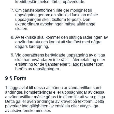
kreditbestämmelser förblir opåverkade.
Om tjänsteplattformen inte ger möjlighet till
uppsägning genom en särskild funktion måste
uppsägningen ske i textform (e-post). Den
extraordinära avbokningen måste alltid ange
skälen.
Av tekniska skäl kommer den slutliga raderingen av
användardata och kontot att ske först med några
dagars fördröjning.
Vid operatörens berättigade uppsägning av giltiga
skäl har användaren inte rätt till återbetalning eller
ersättning för de tjänster eller tilläggstjänster som
berörs av uppsägningen.
9 § Form
Tilläggsavtal till dessa allmänna användarvillkor samt
ändringar, kompletteringar eller uppsägningar av dessa
användarvillkor måste göras i textform för att vara giltiga.
Detta gäller även ändringar av kravet på textform. Detta
påverkar inte giltigheten av enskilda eller uttryckliga
avtalsöverenskommelser.