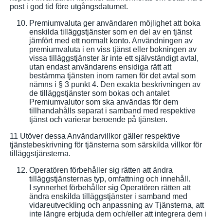
post i god tid före utgångsdatumet.
Premiumvaluta ger användaren möjlighet att boka
enskilda tilläggstjänster som en del av en tjänst
jämfört med ett normalt konto. Användningen av
premiumvaluta i en viss tjänst eller bokningen av
vissa tilläggstjänster är inte ett självständigt avtal,
utan endast användarens ensidiga rätt att
bestämma tjänsten inom ramen för det avtal som
nämns i § 3 punkt 4. Den exakta beskrivningen av
de tilläggstjänster som bokas och antalet
Premiumvalutor som ska användas för dem
tillhandahålls separat i samband med respektive
tjänst och varierar beroende på tjänsten.
11 Utöver dessa Användarvillkor gäller respektive
tjänstebeskrivning för tjänsterna som särskilda villkor för
tilläggstjänsterna.
Operatören förbehåller sig rätten att ändra
tilläggstjänsternas typ, omfattning och innehåll.
I synnerhet förbehåller sig Operatören rätten att
ändra enskilda tilläggstjänster i samband med
vidareutveckling och anpassning av Tjänsterna, att
inte längre erbjuda dem och/eller att integrera dem i