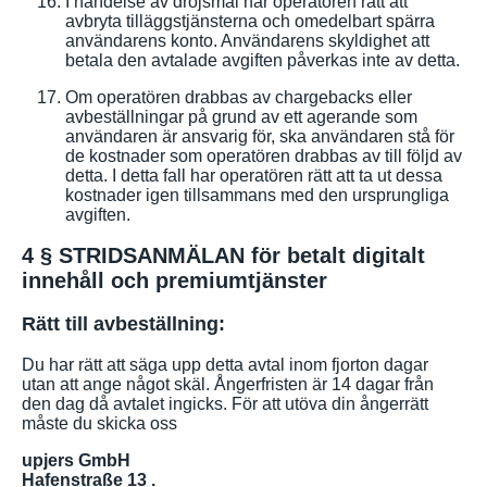
I händelse av dröjsmål har operatören rätt att
avbryta tilläggstjänsterna och omedelbart spärra
användarens konto. Användarens skyldighet att
betala den avtalade avgiften påverkas inte av detta.
Om operatören drabbas av chargebacks eller
avbeställningar på grund av ett agerande som
användaren är ansvarig för, ska användaren stå för
de kostnader som operatören drabbas av till följd av
detta. I detta fall har operatören rätt att ta ut dessa
kostnader igen tillsammans med den ursprungliga
avgiften.
4 § STRIDSANMÄLAN för betalt digitalt
innehåll och premiumtjänster
Rätt till avbeställning:
Du har rätt att säga upp detta avtal inom fjorton dagar
utan att ange något skäl. Ångerfristen är 14 dagar från
den dag då avtalet ingicks. För att utöva din ångerrätt
måste du skicka oss
upjers GmbH
Hafenstraße 13
.