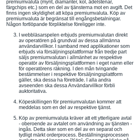
premiumvaluta (mynt, diamanter, kol, ädelstenar,
färgchips etc.) som en del av tjänsterna mot en avgift. Det
finns ingen skyldighet att köpa premiumvaluta. Köp av
premiumvaluta är begränsat till engångsbetalningar.
Någon fortlöpande förpliktelse föreligger inte.
I webbläsarspelen erbjuds premiumvalutan direkt
av operatören på grundval av dessa allmänna
användarvillkor. I samband med applikationer som
erbjuds via försäljningsplattformar från tredje part
säljs premiumvalutan i allmänhet av respektive
operatör av försäljningsplattformen i eget namn eller
för operatörens räkning. I den mån tvingande
bestämmelser i respektive försäljningsplattform
gäller, ska dessa ha företräde. I alla andra
avseenden ska dessa Användarvillkor förbli
auktoritativa.
Köpeskillingen för premiumvalutan kommer att
meddelas som en del av respektive tjänst.
Köp av premiumvaluta kräver att ett ytterligare avtal
- oberoende av avtalet om användning av tjänsten -
ingås. Detta sker som en del av en separat och
tydligt märkt orderprocess. Beställningsprocessen