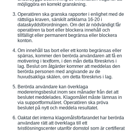
möjliggöra en korrekt granskning.
Operatören ska granska rapporter i enlighet med de
rättsliga kraven, särskilt artiklarna 16-20 i
dataskyddsförordningen. Om det är nödvändigt får
operatören ta bort eller blockera innehåll och
tillfälligt eller permanent begränsa eller blockera
konton.
Om innehåll tas bort eller ett konto begränsas eller
spärras, kommer den berörda användaren att få en
motivering i textform, i den mån detta föreskrivs i
lag. Beslut om åtgärder kommer att meddelas den
berörda personen med angivande av de
huvudsakliga skälen, om detta föreskrivs i lag.
Berörda användare kan överklaga
modereringsbeslut inom sex månader från det att
beslutet meddelades. Klagomålet måste lämnas in
via supportformuläret. Operatören ska pröva
beslutet på nytt och meddela resultatet.
Oaktat det interna klagomålsförfarandet har berörda
användare rätt att överklaga till ett
tvistlösningscenter utanför domstol som är certifierat