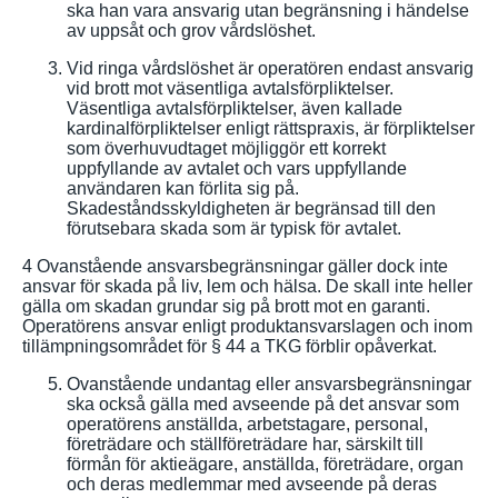
ska han vara ansvarig utan begränsning i händelse
av uppsåt och grov vårdslöshet.
Vid ringa vårdslöshet är operatören endast ansvarig
vid brott mot väsentliga avtalsförpliktelser.
Väsentliga avtalsförpliktelser, även kallade
kardinalförpliktelser enligt rättspraxis, är förpliktelser
som överhuvudtaget möjliggör ett korrekt
uppfyllande av avtalet och vars uppfyllande
användaren kan förlita sig på.
Skadeståndsskyldigheten är begränsad till den
förutsebara skada som är typisk för avtalet.
4 Ovanstående ansvarsbegränsningar gäller dock inte
ansvar för skada på liv, lem och hälsa. De skall inte heller
gälla om skadan grundar sig på brott mot en garanti.
Operatörens ansvar enligt produktansvarslagen och inom
tillämpningsområdet för § 44 a TKG förblir opåverkat.
Ovanstående undantag eller ansvarsbegränsningar
ska också gälla med avseende på det ansvar som
operatörens anställda, arbetstagare, personal,
företrädare och ställföreträdare har, särskilt till
förmån för aktieägare, anställda, företrädare, organ
och deras medlemmar med avseende på deras