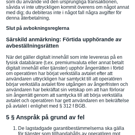
som du använde vid den ursprungliga transaktionen,
såvida vi inte uttryckligen kommit överens om något annat
med dig; du debiteras inte i något fall några avgifter för
denna återbetalning.
Slut på avbokningsreglerna
Särskild anmärkning: Förtida upphörande av
avbeställningsrätten
När det gäller digitalt innehåll som inte levereras på en
fysisk databärare (t.ex. premiumvaluta eller annat betalt
digitalt innehåll eller tjänster) upphör ångerrätten i förtid
om operatören har börjat verkställa avtalet efter att
användaren uttryckligen har samtyckt till att operatören
börjar verkställa avtalet före utgången av ångerfristen och
användaren har bekräftat sin vetskap om att han förlorar
sin ångerrätt genom att samtycka till att börja verkställa
avtalet och operatören har gett användaren en bekräftelse
på avtalet i enlighet med § 312 f BGB.
5 § Anspråk på grund av fel
De lagstadgade garantibestämmelserna ska gälla
för tjänster som tillhandahålls av operatören mot