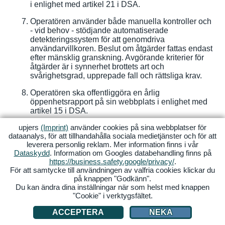
i enlighet med artikel 21 i DSA.
Operatören använder både manuella kontroller och
- vid behov - stödjande automatiserade
detekteringssystem för att genomdriva
användarvillkoren. Beslut om åtgärder fattas endast
efter mänsklig granskning. Avgörande kriterier för
åtgärder är i synnerhet brottets art och
svårighetsgrad, upprepade fall och rättsliga krav.
Operatören ska offentliggöra en årlig
öppenhetsrapport på sin webbplats i enlighet med
artikel 15 i DSA.
upjers
(Imprint)
använder cookies på sina webbplatser för
dataanalys, för att tillhandahålla sociala medietjänster och för att
Anmäl dig till vårt nyhetsbrev nu
leverera personlig reklam. Mer information finns i vår
Dataskydd
. Information om Googles databehandling finns på
Få alltid de senaste nyheterna om dina favoritspel! Anmäl
https://business.safety.google/privacy/
.
För att samtycke till användningen av valfria cookies klickar du
dig till nyhetsbrevet nu och få information om kampanjer
på knappen "Godkänn".
och event bekvämt till din e-post
Du kan ändra dina inställningar när som helst med knappen
"Cookie" i verktygsfältet.
E-POST
ACCEPTERA
NEKA