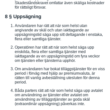
Skadeståndskravet omfattar även skäliga kostnader
för rättsligt försvar.
8 § Uppsägning
Användaren har rätt att när som helst utan
angivande av skäl och utan iakttagande av
uppsägningstid säga upp sitt deltagande i enstaka,
flera eller samtliga tjänster.
Operatören har rätt att när som helst säga upp
enskilda, flera eller samtliga tjänster med
iakttagande av en uppsägningstid om fyra veckor
om tjänsten eller tjänsterna upphör.
Om användaren har bokat tilläggstjänster för en viss
period i förväg med hjälp av premiumvaluta, är
rätten till vanlig avbeställning utesluten för denna
period.
Båda parters rätt att när som helst säga upp avtalet
om användning av tjänster eller avtalet om
användning av tilläggstjänster av goda skäl
(extraordinär uppsägning) påverkas inte.