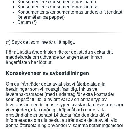
Konsumentens/konsumenternas namn
Konsumentens/konsumenternas adress
Konsumentens/konsumenternas underskrift (endast
för anmälan på papper)
Datum (*)
(*) Stryk det som inte är tillämpligt.
För att iaktta ångerfristen räcker det att du skickar ditt
meddelande om utövande av ångerrätten innan
ångerfristen har löpt ut.
Konsekvenser av avbeställningen
Om du frånträder detta avtal ska vi återbetala alla
betalningar som vi mottagit från dig, inklusive
leveranskostnader (med undantag för extra kostnader
som uppstår till följd av ditt val av en annan typ av
leverans än den billigaste typen av standardleverans som
vi erbjuder), utan onödigt dröjsmål och under alla
omständigheter senast 14 dagar från den dag då vi
informerades om ditt beslut att frånträda detta avtal. Vid
denna återbetalning använder vi samma betalningsmedel