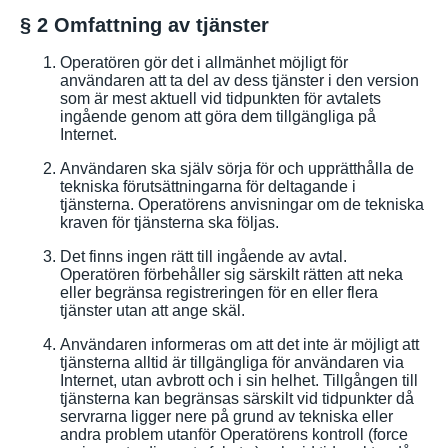
§ 2 Omfattning av tjänster
Operatören gör det i allmänhet möjligt för
användaren att ta del av dess tjänster i den version
som är mest aktuell vid tidpunkten för avtalets
ingående genom att göra dem tillgängliga på
Internet.
Användaren ska själv sörja för och upprätthålla de
tekniska förutsättningarna för deltagande i
tjänsterna. Operatörens anvisningar om de tekniska
kraven för tjänsterna ska följas.
Det finns ingen rätt till ingående av avtal.
Operatören förbehåller sig särskilt rätten att neka
eller begränsa registreringen för en eller flera
tjänster utan att ange skäl.
Användaren informeras om att det inte är möjligt att
tjänsterna alltid är tillgängliga för användaren via
Internet, utan avbrott och i sin helhet. Tillgången till
tjänsterna kan begränsas särskilt vid tidpunkter då
servrarna ligger nere på grund av tekniska eller
andra problem utanför Operatörens kontroll (force