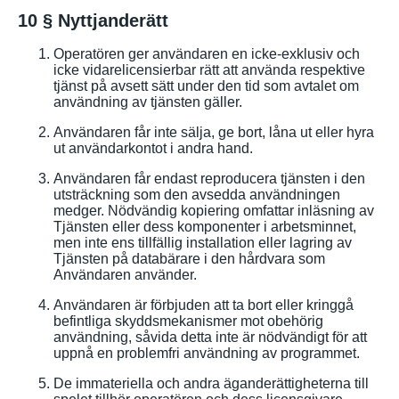
10 § Nyttjanderätt
Operatören ger användaren en icke-exklusiv och
icke vidarelicensierbar rätt att använda respektive
tjänst på avsett sätt under den tid som avtalet om
användning av tjänsten gäller.
Användaren får inte sälja, ge bort, låna ut eller hyra
ut användarkontot i andra hand.
Användaren får endast reproducera tjänsten i den
utsträckning som den avsedda användningen
medger. Nödvändig kopiering omfattar inläsning av
Tjänsten eller dess komponenter i arbetsminnet,
men inte ens tillfällig installation eller lagring av
Tjänsten på databärare i den hårdvara som
Användaren använder.
Användaren är förbjuden att ta bort eller kringgå
befintliga skyddsmekanismer mot obehörig
användning, såvida detta inte är nödvändigt för att
uppnå en problemfri användning av programmet.
De immateriella och andra äganderättigheterna till