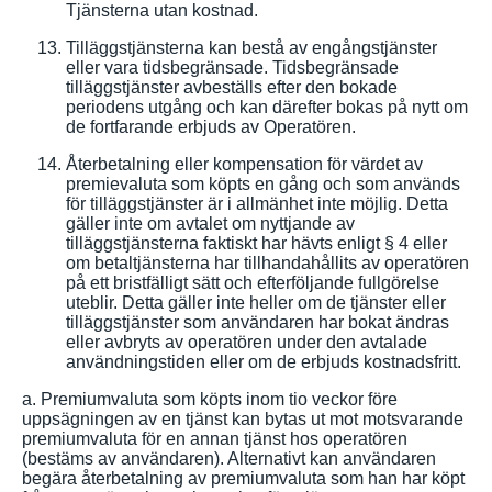
Tjänsterna utan kostnad.
Tilläggstjänsterna kan bestå av engångstjänster
eller vara tidsbegränsade. Tidsbegränsade
tilläggstjänster avbeställs efter den bokade
periodens utgång och kan därefter bokas på nytt om
de fortfarande erbjuds av Operatören.
Återbetalning eller kompensation för värdet av
premievaluta som köpts en gång och som används
för tilläggstjänster är i allmänhet inte möjlig. Detta
gäller inte om avtalet om nyttjande av
tilläggstjänsterna faktiskt har hävts enligt § 4 eller
om betaltjänsterna har tillhandahållits av operatören
på ett bristfälligt sätt och efterföljande fullgörelse
uteblir. Detta gäller inte heller om de tjänster eller
tilläggstjänster som användaren har bokat ändras
eller avbryts av operatören under den avtalade
användningstiden eller om de erbjuds kostnadsfritt.
a. Premiumvaluta som köpts inom tio veckor före
uppsägningen av en tjänst kan bytas ut mot motsvarande
premiumvaluta för en annan tjänst hos operatören
(bestäms av användaren). Alternativt kan användaren
begära återbetalning av premiumvaluta som han har köpt