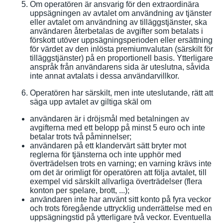
Om operatören är ansvarig för den extraordinära
uppsägningen av avtalet om användning av tjänster
eller avtalet om användning av tilläggstjänster, ska
användaren återbetalas de avgifter som betalats i
förskott utöver uppsägningsperioden eller ersättning
för värdet av den inlösta premiumvalutan (särskilt för
tilläggstjänster) på en proportionell basis. Ytterligare
anspråk från användarens sida är uteslutna, såvida
inte annat avtalats i dessa användarvillkor.
Operatören har särskilt, men inte uteslutande, rätt att
säga upp avtalet av giltiga skäl om
användaren är i dröjsmål med betalningen av
avgifterna med ett belopp på minst 5 euro och inte
betalar trots två påminnelser;
användaren på ett klandervärt sätt bryter mot
reglerna för tjänsterna och inte upphör med
överträdelsen trots en varning; en varning krävs inte
om det är orimligt för operatören att följa avtalet, till
exempel vid särskilt allvarliga överträdelser (flera
konton per spelare, brott, ...);
användaren inte har använt sitt konto på fyra veckor
och trots föregående uttrycklig underrättelse med en
uppsägningstid på ytterligare två veckor. Eventuella