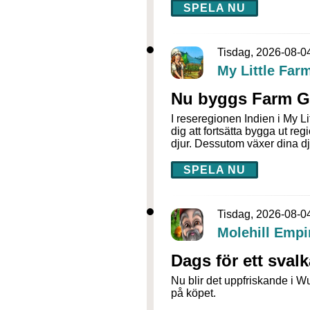
SPELA NU
Tisdag, 2026-08-0
My Little Far
Nu byggs Farm G
I reseregionen Indien i My L
dig att fortsätta bygga ut 
djur. Dessutom växer dina dj
SPELA NU
Tisdag, 2026-08-0
Molehill Empi
Dags för ett sval
Nu blir det uppfriskande i W
på köpet.