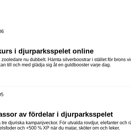
06
urs i djurparksspelet online
 zooledare nu dubbelt. Hämta silverboostrar i stället för brons 
 kan till och med glädja sig åt en guldbooster varje dag.
05
ssor av fördelar i djurparksspelet
 tre djuriska kampanjveckor. För utvalda rovdjur, elefanter och rä
elsfoder och +500 % XP när du matar, sköter om och leker.