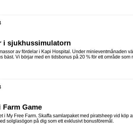
4
r i sjukhussimulatorn
 massor av fördelar i Kapi Hospital. Under minieventmånaden välj
 bäst. Vi börjar med en tidsbonus på 20 % för ett område som ni
4
e i Farm Game
vet i My Free Farm. Skaffa samlarpaket med piratsheep vid köp a
d solglasögon på dig som ett exklusivt bonusföremål.