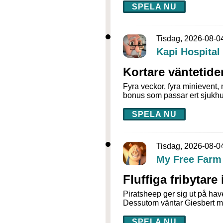
SPELA NU
Tisdag, 2026-08-0
Kapi Hospital
Kortare väntetide
Fyra veckor, fyra minievent,
bonus som passar ert sjukhus
SPELA NU
Tisdag, 2026-08-0
My Free Farm
Fluffiga fribytar
Piratsheep ger sig ut på ha
Dessutom väntar Giesbert me
SPELA NU