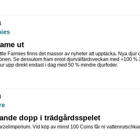
4
mies
ame ut
ittle Farmies finns det massor av nyheter att upptäcka. Nya djur 
regionen. Se dessutom fram emot djurvälfärdsveckan med +100 % 
ur upp direkt endast i dag med 50 % mindre djurfoder.
4
re
kande dopp i trädgårdsspelet
urzelimperium. Vid köp av minst 100 Coins får ni vattenrutschk