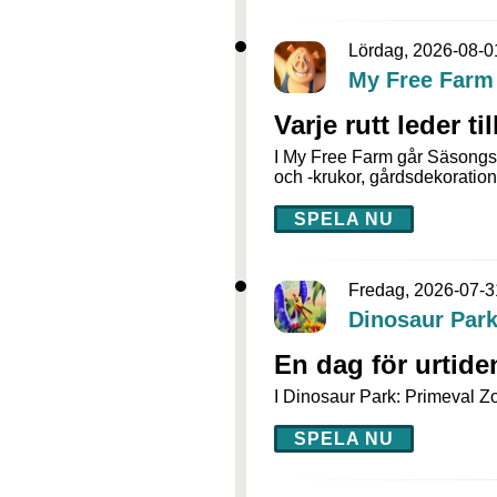
Lördag, 2026-08-0
My Free Farm
Varje rutt leder ti
I My Free Farm går Säsongsre
och -krukor, gårdsdekoration
SPELA NU
Fredag, 2026-07-3
Dinosaur Park
En dag för urtide
I Dinosaur Park: Primeval Zo
SPELA NU