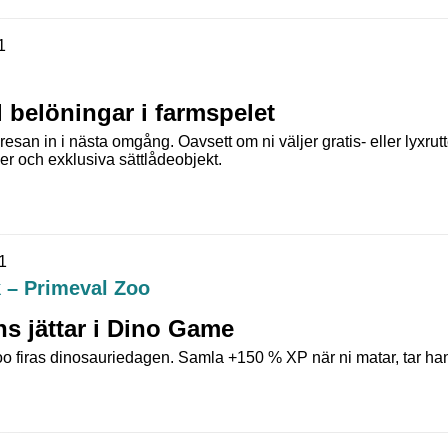
1
ll belöningar i farmspelet
san in i nästa omgång. Oavsett om ni väljer gratis- eller lyxrut
er och exklusiva sättlådeobjekt.
1
 – Primeval Zoo
ns jättar i Dino Game
o firas dinosauriedagen. Samla +150 % XP när ni matar, tar han