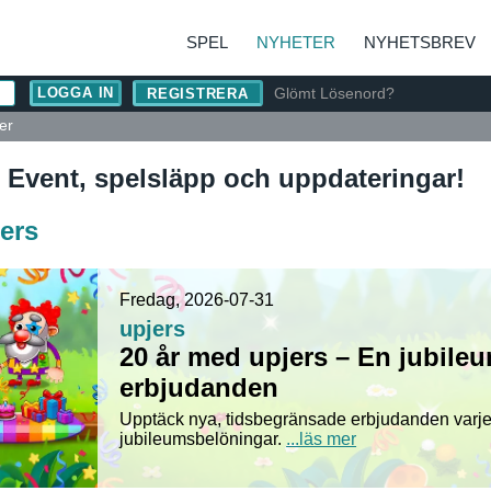
SPEL
NYHETER
NYHETSBREV
Glömt Lösenord?
REGISTRERA
er
 Event, spelsläpp och uppdateringar!
ers
Fredag, 2026-07-31
upjers
20 år med upjers – En jubileu
erbjudanden
Upptäck nya, tidsbegränsade erbjudanden varje
jubileumsbelöningar.
...läs mer