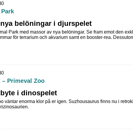
30
 Park
 nya belöningar i djurspelet
nimal Park med massor av nya belöningar. Se fram emot den exk
mar för terrarium och akvarium samt en booster-rea. Dessutom
30
 – Primeval Zoo
r byte i dinospelet
o väntar enorma klor på er igen. Suzhousaurus finns nu i retro
rizinosaurien.