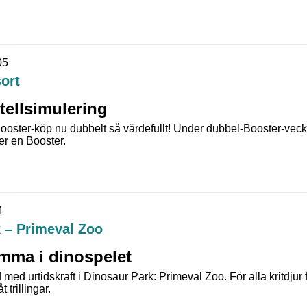
05
ort
tellsimulering
ooster-köp nu dubbelt så värdefullt! Under dubbel-Booster-veck
er en Booster.
4
 – Primeval Zoo
mma i dinospelet
d med urtidskraft i Dinosaur Park: Primeval Zoo. För alla kritdju
 trillingar.