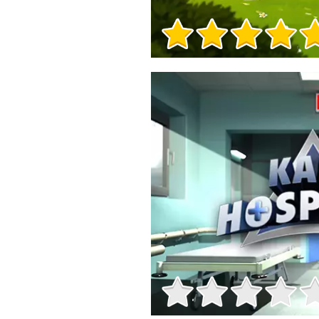
Spelinfo
Spelinfo