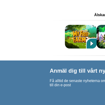
Älska
Spelinfo
Anmäl dig till vårt 
Få alltid de senaste nyheterna om
till din e-post