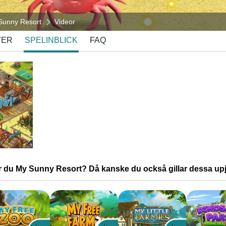
Sunny Resort
Videor
TER
SPELINBLICK
FAQ
r du My Sunny Resort? Då kanske du också gillar dessa upj