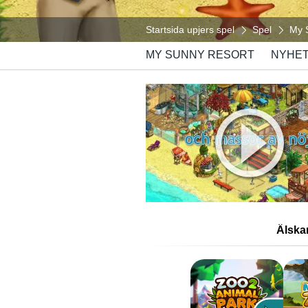
Startsida upjers spel
Spel
My 
MY SUNNY RESORT
NYHE
Älska