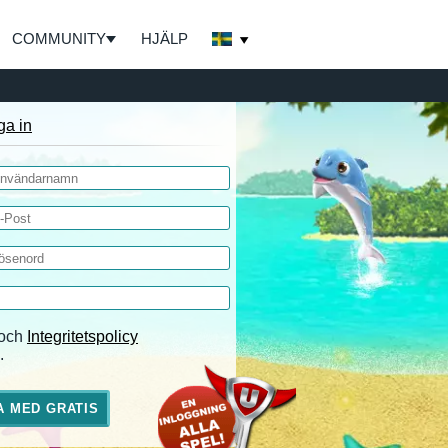
COMMUNITY
HJÄLP
ga in
och
Integritetspolicy
.